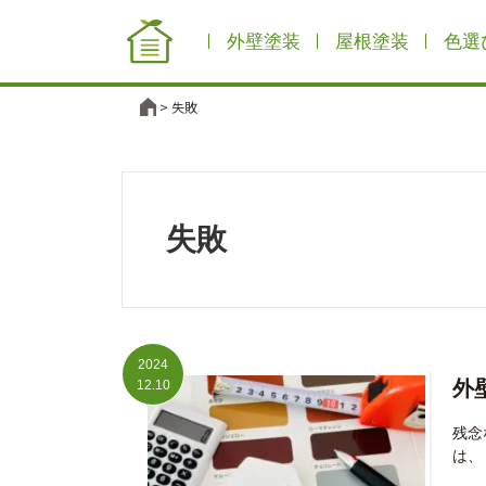
外壁塗装
屋根塗装
色選
失敗
失敗
2024
外
12.10
残念
は、