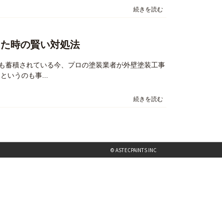
続きを読む
った時の賢い対処法
も蓄積されている今、プロの塗装業者が外壁塗装工事
いうのも事...
続きを読む
© ASTECPAINTS INC