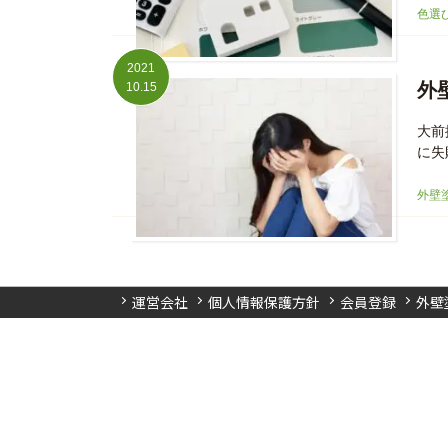
色選
2021
外
10.15
大前
に失
外壁
運営会社
個人情報保護方針
会員登録
外壁