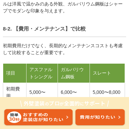
ルは洋風で温かみのある外観、ガルバリウム鋼板はシャー
プでモダンな印象を与えます。
8-2. 【費用・メンテナンス】で比較
初期費用だけでなく、長期的なメンテナンスコストも考慮
して比較することが重要です。
アスファル
ガルバリウ
項目
スレート
トシングル
ム鋼板
初期費
5,000〜
6,000〜
5,000〜8,000
用
9,000円
15,000円
円
外壁塗装
プロ
全面的
サポート
の
が
に
（m²）
耐用年
20〜30年
25〜35年
20〜30年
数