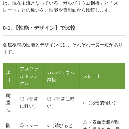
は、現在主流となっている「ガルバリウム鋼板」と「ス
レート」との違いを、性能や費用面から比較します。
8-1. 【性能・デザイン】で比較
各屋根材の性能とデザインには、それぞれ一長一短があり
ます。
アスファ
項
ガルバリウム
ルトシン
スレート
目
鋼板
グル
耐
◎（非常
◎（非常に軽
震
○（比較的軽い）
に軽い）
い）
性
△（表面塗装が防
防
◎（シー
○（錆びると