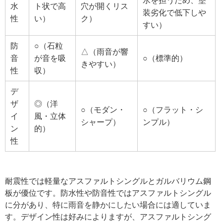
水を担うため、塗
水
ト状で高
穴が開くリス
装劣化で低下しや
性
い）
ク）
すい）
防
○（石粒
△（雨音が響
音
が音を吸
○（標準的）
きやすい）
性
収）
デ
ザ
◎（洋
○（モダン・
○（フラット・シ
イ
風・立体
シャープ）
ンプル）
ン
的）
性
耐震性では軽量なアスファルトシングルとガルバリウム鋼
板が優位です。防水性や防音性ではアスファルトシングル
に分があり、特に雨音を静かにしたい場合には適していま
す。デザイン性は好みによりますが、アスファルトシング