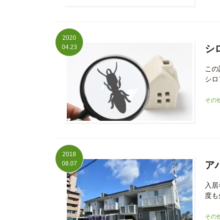
2020
シ
04.23
この
シロ
その
2018
ア
08.07
入居
度も
その