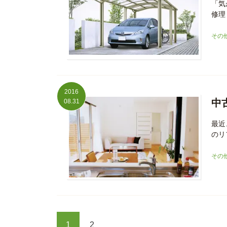
「気
修理
その
2016
中
08.31
最近
のリ
その
1
2