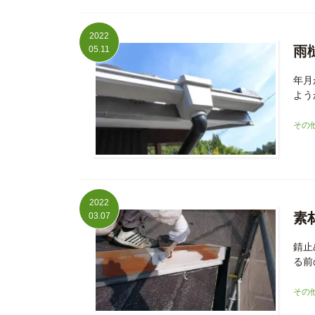
2022
雨
05.11
年月
よう
その
2022
素
03.07
錆止
る前
その