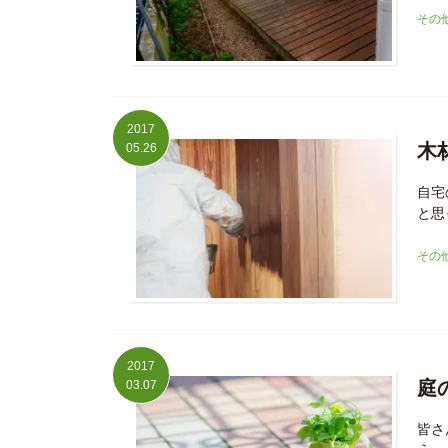
その
2017
木
05.26
自宅
と思
その
2017
庭
03.07
皆さ