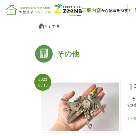
工事内容
記事を探す
から
その他
その他
2023
［
05.15
「そ
でお
その