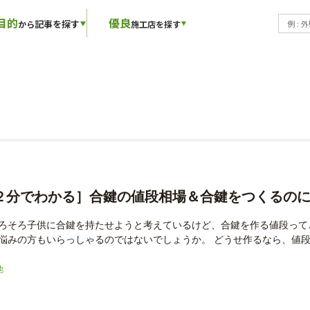
目的
優良
記事を探す
から
施工店を探す
２分でわかる］合鍵の値段相場＆合鍵をつくるの
ろそろ子供に合鍵を持たせようと考えているけど、合鍵を作る値段って
悩みの方もいらっしゃるのではないでしょうか。 どうせ作るなら、値段も
他