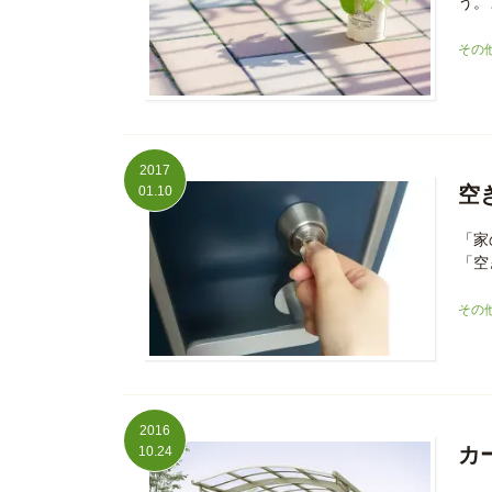
う。
その
2017
空
01.10
「家
「空
その
2016
カ
10.24