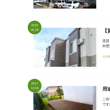
2018
【
05.29
賃貸
外壁
その
2017
用
12.03
ご自
です