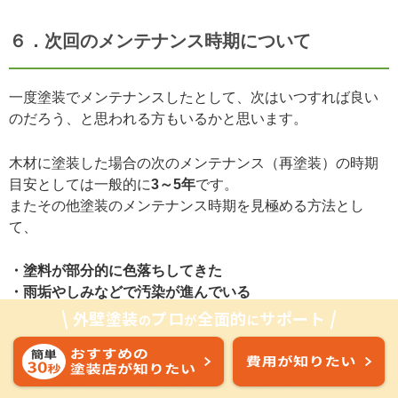
６．次回のメンテナンス時期について
一度塗装でメンテナンスしたとして、次はいつすれば良い
のだろう、と思われる方もいるかと思います。
木材に塗装した場合の次のメンテナンス（再塗装）の時期
目安としては一般的に
3～5年
です。
またその他塗装のメンテナンス時期を見極める方法とし
て、
・塗料が部分的に色落ちしてきた
・雨垢やしみなどで汚染が進んでいる
・カビが生えている
外壁塗装
プロ
全面的
サポート
の
が
に
上記のような状態が見られた場合はメンテナンス時期だと
判断していいでしょう。