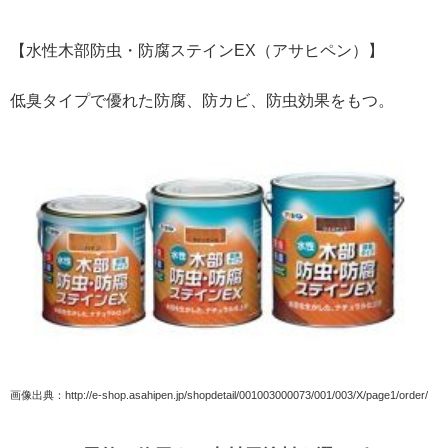
【水性木部防虫・防腐ステインEX（アサヒペン）】
低臭タイプで優れた防腐、防カビ、防虫効果をもつ。
画像出典：http://e-shop.asahipen.jp/shopdetail/001003000073/001/003/X/page1/order/