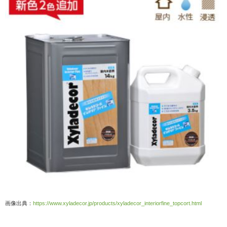
画像出典：
https://www.xyladecor.jp/products/xyladecor_interiorfine_topcort.html