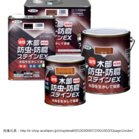
画像出典：http://e-shop.asahipen.jp/shopdetail/001003000072/001/003/X/page1/order/