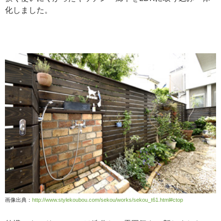
化しました。
画像出典：
http://www.stylekoubou.com/sekou/works/sekou_t61.html#ctop