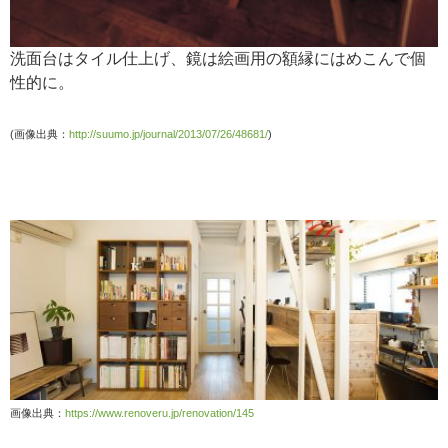
洗面台はタイル仕上げ、鏡は絵画用の額縁にはめこんで個
性的に。
(画像出典：
http://suumo.jp/journal/2013/07/26/48681/
)
画像出典：
https://www.renoveru.jp/renovation/145