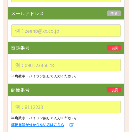
e
a
メールアドレス
任意
v
e
t
h
i
電話番号
必須
s
f
i
e
半角数字・ハイフン無しで入力ください。
l
d
郵便番号
必須
e
m
p
t
半角数字・ハイフン無しで入力ください。
郵便番号が分からない方はこちら
y.