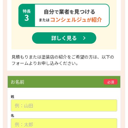
詳しく見る
​見積もりまたは塗装店の紹介をご希望の方は、以下の
フォームよりお申し込みください。
P
お名前
必須
l
e
姓
a
s
e
名
l