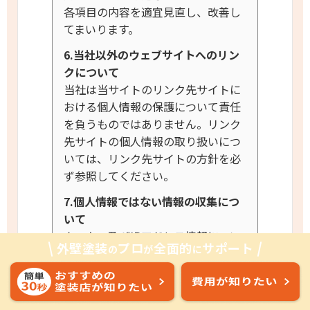
各項目の内容を適宜見直し、改善し
てまいります。
6.当社以外のウェブサイトへのリン
クについて
当社は当サイトのリンク先サイトに
おける個人情報の保護について責任
を負うものではありません。リンク
先サイトの個人情報の取り扱いにつ
いては、リンク先サイトの方針を必
ず参照してください。
7.個人情報ではない情報の収集につ
いて
クッキー及びIPアドレス情報につい
外壁塗装
プロ
全面的
サポート
の
が
に
ては、それら単独では特定の個人を
識別することができないため、個人
情報とは考えておりません。
ただし
これら情報と個人情報が一体となっ