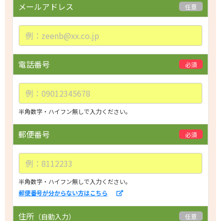
メールアドレス
任意
v
e
t
h
i
電話番号
必須
s
f
i
e
半角数字・ハイフン無しで入力ください。
l
d
郵便番号
必須
e
m
p
t
半角数字・ハイフン無しで入力ください。
郵便番号が分からない方はこちら
y.
住所
（自動入力）
任意