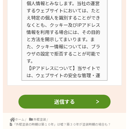
個人情報とみなします。当社の運営
するウェブサイトにおいては、たと
え特定の個人を識別することができ
なくとも、クッキー及びIPアドレス
情報を利用する場合には、その目的
と方法を開示してまいります。
ま
た、クッキー情報については、ブラ
ウザの設定で拒否することが可能で
す。
【IPアドレスについて】
当サイトで
は、ウェブサイトの安全な管理・運
営のためにIPアドレスの記録を行な
うことがございます。IPアドレス
は、ウェブサイト上で発生した障害
等の迅速な原因特定と復旧のために
記録するものであって、お客様個人
を特定することはございません。
ホーム
/
外壁塗装
/
「外壁塗装の時期は築１０年」は嘘？築３０年が塗装時期の場合も？
【Cookie（クッキー）について】
当