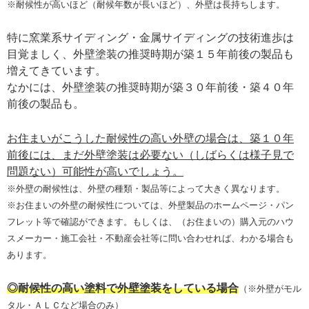
※耐候性が高いほど（耐候年数が長いほど）、外壁は長持ちします。
特に窯業系サイディング・金属サイディングの技術進歩は
目覚ましく、外壁塗装の推奨時期が築１５年前後の製品も
増えてきています。
なかには、外壁塗装の推奨時期が築３０年前後・築４０年
前後の製品も。
お住まいがこうした耐候性の高い外壁の場合は、築１０年
前後には、まだ外壁塗装は必要ない（しばらくは様子見で
問題ない）可能性が高いでしょう。
※外壁の耐候性は、外壁の種類・製品等によって大きく異なります。
※お住まいの外壁の耐候性については、外壁製品のホームページ・パン
フレット等で確認ができます。もしくは、（お住まいの）購入元のハウ
スメーカー・施工会社・不動産会社等に問い合わせれば、わかる場合も
あります。
◎耐候性の高い塗料で外壁塗装をしている場合
（※外壁がモル
タル・ＡＬＣなど場合のみ）