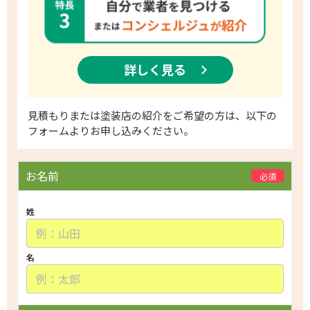
詳しく見る
​見積もりまたは塗装店の紹介をご希望の方は、以下の
フォームよりお申し込みください。
P
お名前
必須
l
e
姓
a
s
e
名
l
e
a