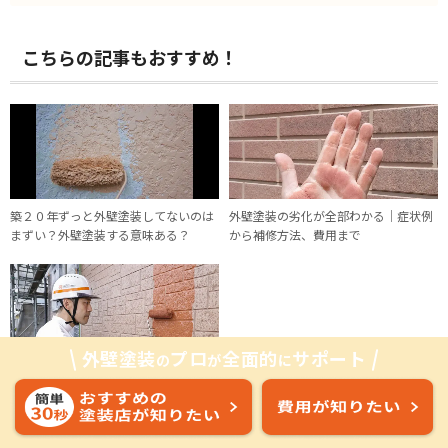
サイトではサービス向上のため
Google LLC（グーグル）のGoogle
こちらの記事もおすすめ！
Analyticsを利用してサイトのアクセ
ス解析を行っております。
この
Googleアナリティクスはトラフィッ
クデータの収集のために、これに付
随して生成されるテキストファイル
「Cookie（クッキー）」を通じて分
析を行うことがありますが、この
築２０年ずっと外壁塗装してないのは
外壁塗装の劣化が全部わかる｜症状例
まずい？外壁塗装する意味ある？
から補修方法、費用まで
際、IPアドレス等のユーザ様情報の
一部が、Google LLC（グーグル）に
収集される可能性があります。
当社
ではサイト利用状況の分析、サイト
運営者へのレポートの作成、その他
外壁塗装
プロ
全面的
サポート
の
が
に
のサービスの提供目的に限りこれを
家が長持ちする！外壁塗装の最適な時
使用します。利用者は、当サイトを
期とタイミング
利用することで、上記方法および目
的においてGoogleが行うこの様な