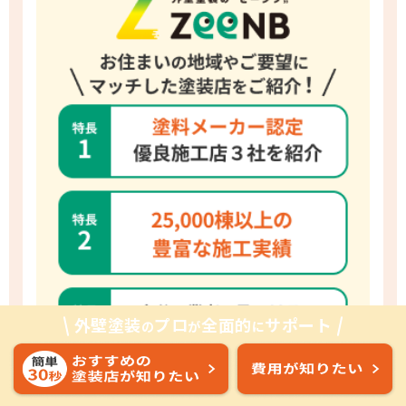
外壁塗装
プロ
全面的
サポート
の
が
に
詳しく見る