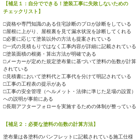
【補足１：自分でできる！塗装工事に失敗しないための
チェックリスト】
□資格や専門知識のある住宅診断のプロが診断をしている
□屋根に上がり、屋根裏を見て漏水状況を診断してくれる
□必要に応じて塗装以外の方法も提案されている
□一式の見積もりではなく工事内容が詳細に記載されている
□塗装面積の根拠・算出方法が明確である
□メーカーが定めた規定塗布量に基づいて塗料の缶数が計算
されている
□見積書において塗料代と工事代を分けて明記されている
□工事の工程表の提示がある
□工事の安全管理（ヘルメット・法律に準じた足場の設置）
への説明が事前にある
□長期アフターフォローを実施するための体制が整っている
【補足２：必要な塗料の缶数の計算方法】
塗布量は各塗料のパンフレットに記載されている施工仕様