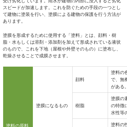
受け劣化しています。雨水が建物の内部に浸入すると劣化
スピードが加速します。これを防ぐための手段の一つとし
て建物に塗装を行い、塗膜による建物の保護を行う方法が
あります。
塗膜を形成するために使用する「塗料」とは、顔料・樹
脂・水もしくは溶剤・添加剤を加えて形成されている液状
のもので、これを下地（屋根や外壁そのもの）に塗布し、
乾燥させることで成膜させます。
塗料の
顔料
で、無
がある
塗膜の
塗膜になるもの
樹脂
の特徴
水性等
塗料の
塗料の原料