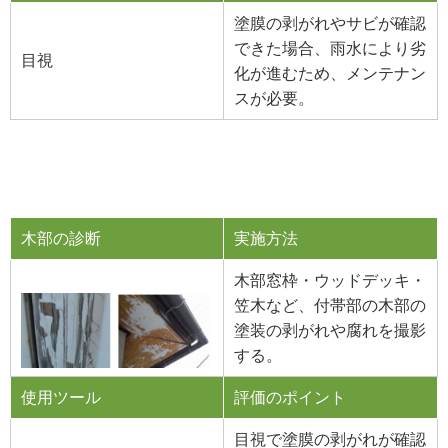
塗膜の剥がれやサビが確認
できた場合、雨水により劣
目視
化が進むため、メンテナン
スが必要。
木部の診断
実施方法
木部窓枠・ウッドデッキ・
笠木など、付帯部の木部の
塗装の剥がれや腐れを撮影
する。
使用ツール
評価のポイント
目視で塗膜の剥がれが確認