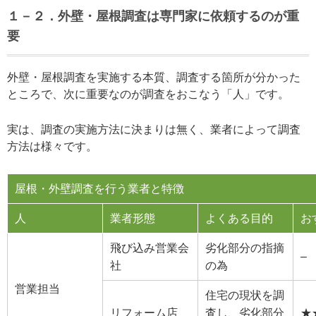
１－２．外壁・屋根調査は専門家に依頼するのが重
要
外壁・屋根調査を実施する本質、調査する箇所が分かった
ところで、次に重要なのが調査をおこなう「人」です。
実は、調査の実施方法に決まりは無く、業者によって調査
方法は様々です。
屋根・外壁調査を行う業者と特徴
人
業者形態
よくある目的
お
飛び込み営業会
劣化部分の指摘
–
社
の為
営業担当
住宅の現状を調
リフォーム店
査し、劣化部分
★