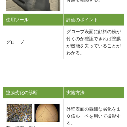
使用ツール
評価のポイント
グローブ表面に顔料の粉が
付くのが確認できれば塗膜
グローブ
が機能を失っていることが
わかる。
塗膜劣化の診断
実施方法
外壁表面の微細な劣化を１
０倍ルーペを用いて撮影す
る。