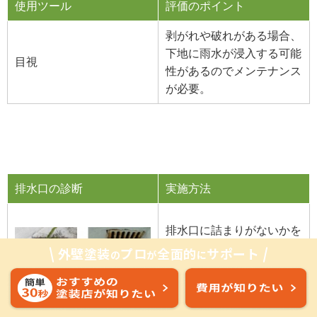
使用ツール
評価のポイント
剥がれや破れがある場合、
下地に雨水が浸入する可能
目視
性があるのでメンテナンス
が必要。
排水口の診断
実施方法
排水口に詰まりがないかを
確認する。
外壁塗装
プロ
全面的
サポート
の
が
に
使用ツール
評価のポイント