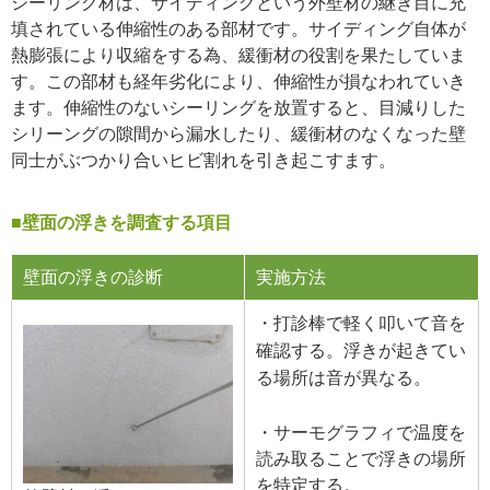
シーリング材は、サイディングという外壁材の継ぎ目に充
填されている伸縮性のある部材です。サイディング自体が
熱膨張により収縮をする為、緩衝材の役割を果たしていま
す。この部材も経年劣化により、伸縮性が損なわれていき
ます。伸縮性のないシーリングを放置すると、目減りした
シリーングの隙間から漏水したり、緩衝材のなくなった壁
同士がぶつかり合いヒビ割れを引き起こすます。
■壁面の浮きを調査する項目
壁面の浮きの診断
実施方法
・打診棒で軽く叩いて音を
確認する。浮きが起きてい
る場所は音が異なる。
・サーモグラフィで温度を
読み取ることで浮きの場所
を特定する。