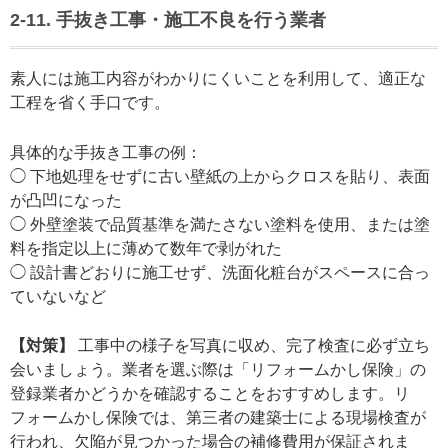
2-11. 手抜き工事・施工不良を行う業者
素人には施工内容がわかりにくいことを利用して、適正な
工程を省く手口です。
具体的な手抜き工事の例：
◯ 下地処理をせずに古い壁紙の上からクロスを貼り、表面
が凸凹になった
◯ 外壁塗装で品質基準を満たさない塗料を使用、または塗
料を指定以上に薄めて数年で剥がれた
◯ 設計書どおりに施工せず、洗面化粧台がスペースに合っ
ていないなど
【対策】
工事中の様子を写真に収め、完了検査に必ず立ち
会いましょう。業者を選ぶ際は「リフォームかし保険」の
登録業者かどうかを確認することをおすすめします。リ
フォームかし保険では、第三者の建築士による現場検査が
行われ、欠陥が見つかった場合の補修費用が保証されま