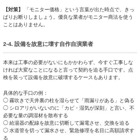
【対策】
「モニター価格」という言葉が出た時点で、きっ
ぱりお断りしましょう。優良な業者がモニター商法を使う
ことはありません。
2-4. 設備を故意に壊す自作自演業者
本来は工事の必要がないにもかかわらず、今すぐ工事しな
ければ大変なことになると言って契約を迫る手口です。点
検を装って設備を故意に破壊するケースもあります。
具体的な手口の例：
◯ 霧吹きで天井裏の柱を湿らせて「雨漏りがある」と偽る
◯ シロアリがいないのに「カビ・湿気が深刻」と言い、不
必要な量の調湿材を散布する
◯ 給湯器の配線を故意に切断して漏電させ、交換を迫る
◯ 水道管を切って漏水させ、緊急修理を名目に高額請求す
る