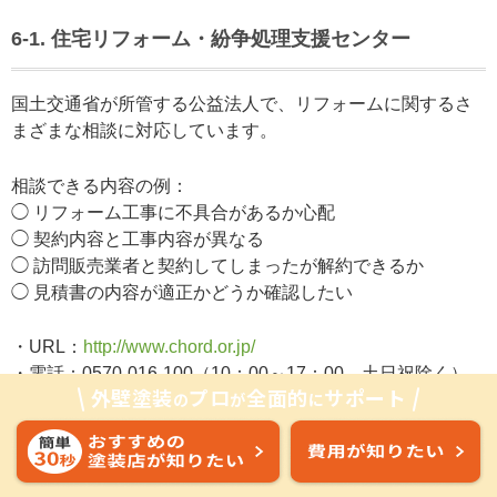
6-1. 住宅リフォーム・紛争処理支援センター
国土交通省が所管する公益法人で、リフォームに関するさ
まざまな相談に対応しています。
相談できる内容の例：
◯ リフォーム工事に不具合があるか心配
◯ 契約内容と工事内容が異なる
◯ 訪問販売業者と契約してしまったが解約できるか
◯ 見積書の内容が適正かどうか確認したい
・URL：
http://www.chord.or.jp/
・電話：0570-016-100（10：00～17：00、土日祝除く）
外壁塗装
プロ
全面的
サポート
の
が
に
6-2. 国民生活センター・消費生活相談窓口