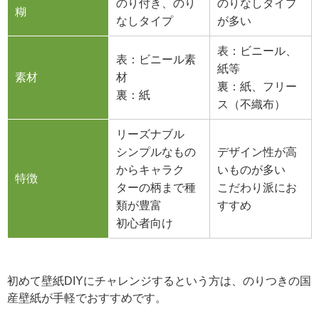
のり付き、のり
のりなしタイプ
糊
なしタイプ
が多い
表：ビニール、
表：ビニール素
紙等
素材
材
裏：紙、フリー
裏：紙
ス（不織布）
リーズナブル
シンプルなもの
デザイン性が高
からキャラク
いものが多い
特徴
ターの柄まで種
こだわり派にお
類が豊富
すすめ
初心者向け
初めて壁紙DIYにチャレンジするという方は、のりつきの国
産壁紙が手軽でおすすめです。