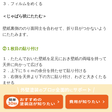
３．フィルムをめくる
＜じゃばら状にたたむ＞
壁紙裏側ののり面同士を合わせて、折り目がつかないよう
にたたみます。
②１枚目の貼り付け
１．たたんでおいた壁紙を足元におき壁紙の両端を持って
天井に向かって広げる
２．上下に５ｃｍの余分を持たせて貼り付ける
３．右側を天井より下の方に貼り付け、わざと大きくたる
ませる
外壁塗装
プロ
全面的
サポート
の
が
に
４．壁紙の左端を基準線に合わせて貼り付ける
５．なでバケで左端の空気を抜き綺麗に貼り付ける
６．一旦貼り付けておいた右端をめくる