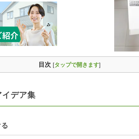
目次
[
タップで開きます
]
アイデア集
ける