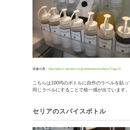
画像出典：
http://plaza.rakuten.co.jp/whiteinterior/diary/?ctgy=9
こちらは100均のボトルに自作のラベルを貼っ
同じラベルにすることで統一感が出ています。
セリアのスパイスボトル