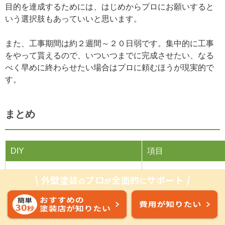
目的を達成するためには、はじめからプロにお願いすると
いう選択肢もあっていいと思います。
また、工事期間は約２週間～２０日弱です。集中的に工事
をやって貰えるので、いついつまでに完成させたい、なる
べく早めに終わらせたい場合はプロに頼むほうが現実的で
す。
まとめ
DIY
項目
外壁塗装
プロ
全面的
サポート
３０万円～５０万円
価格
の
が
に
とにかく危険。入念な準備と慎重
安全性