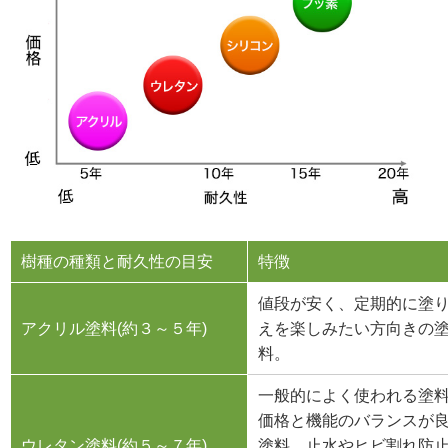
樹種の種類と耐久性の目安
特徴
値段が安く、定期的に塗
アクリル塗料(約３～５年)
えを楽しみたい方向きの
料。
一般的によく使われる塗
価格と機能のバランスが
ウレタン塗料(約５～７年)
塗料。止水やヒビ割れ防