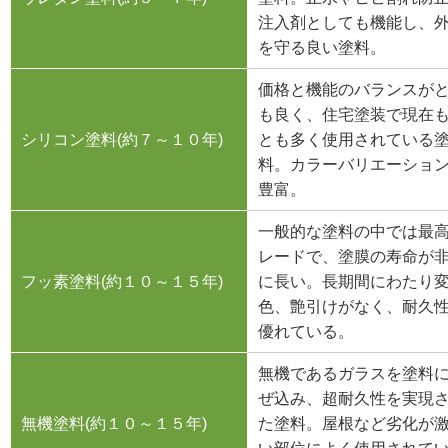
注入剤としても機能し、
を守る良い塗料。
価格と機能のバランスが
も良く、住宅塗装で現在
シリコン塗料(約７～１０年)
とも多く使用されている
料。カラーバリエーショ
豊富。
一般的な塗料の中では最
レードで、塗膜の寿命が
フッ素塗料(約１０～１５年)
に長い。長期間にわたり
色、艶引けがなく、耐久
優れている。
無機であるガラスを塗料
ぜ込み、超耐久性を実現
無機塗料(約１０～１５年)
た塗料。屋根など劣化が