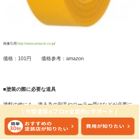
画像引用:
http://www.amazon.co.jp
/
価格：101円 価格参考：amazon
■塗装の際に必要な道具
塗料の他にも、塗る為の刷毛やローラー受けなどが必要に
外壁塗装
プロ
全面的
サポート
の
が
に
なってきます。
・使用塗料