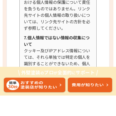
おける個人情報の保護について責任
を負うものではありません。リンク
先サイトの個人情報の取り扱いにつ
いては、リンク先サイトの方針を必
ず参照してください。
7.個人情報ではない情報の収集につ
いて
クッキー及びIPアドレス情報につい
ては、それら単独では特定の個人を
識別することができないため、個人
情報とは考えておりません。
ただし
外壁塗装
プロ
全面的
サポート
の
が
に
これら情報と個人情報が一体となっ
て使用される場合にはこれら情報も
個人情報とみなします。当社の運営
するウェブサイトにおいては、たと
え特定の個人を識別することができ
なくとも、クッキー及びIPアドレス
情報を利用する場合には、その目的