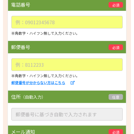
i
電話番号
必須
s
f
i
e
半角数字・ハイフン無しで入力ください。
l
d
郵便番号
必須
e
m
p
t
半角数字・ハイフン無しで入力ください。
郵便番号が分からない方はこちら
y.
住所
（自動入力）
任意
メール通知
必須