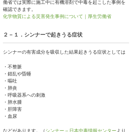
働省では実際に施工中に有機溶剤で中毒を起こした事例を
確認できます。
化学物質による災害発生事例について｜厚生労働省
２－１．シンナーで起きうる症状
シンナーの有害成分を吸収した結果起きうる症状としては
・不整脈
・錯乱や昏睡
・嘔吐
・肺炎
・呼吸器系への刺激
・肺水腫
・肝障害
・血尿
などがあります。
（
シンナー – 日本中毒情報センター
より