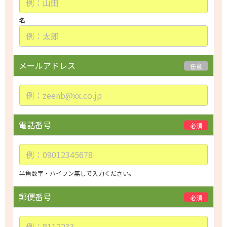
s
e
名
l
e
a
メールアドレス
任意
v
e
t
h
i
電話番号
必須
s
f
i
e
半角数字・ハイフン無しで入力ください。
l
d
郵便番号
必須
e
m