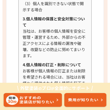
（3）個人を識別できない状態で開
示する場合
3.個人情報の保護と安全対策につい
て
当社は、お客様の個人情報を安全に
管理・運営するため、外部からの不
正アクセスによる情報の漏洩や破
壊、改竄などの防止に努めてまいり
ます。
4.個人情報の訂正・削除について
お客様が個人情報の訂正または削除
を希望される場合には、当社はお客
様から提供された個人情報を訂正ま
外壁塗装
プロ
全面的
サポート
の
が
に
たは削除いたします。訂正または削
除を希望される場合は、【個人情報
保護に関するお問い合わせ窓口】ま
でご連絡ください。