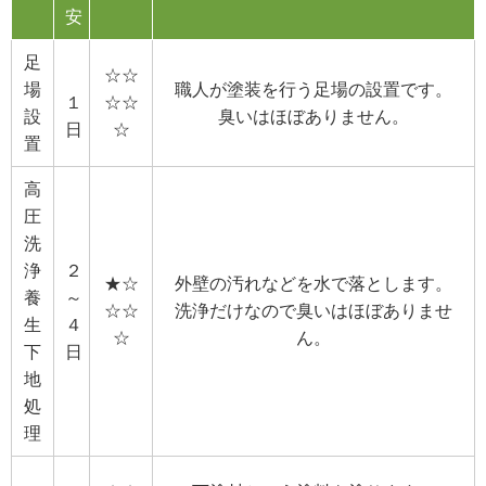
安
足
☆☆
場
職人が塗装を行う足場の設置です。
１
☆☆
設
臭いはほぼありません。
日
☆
置
高
圧
洗
浄
２
★☆
外壁の汚れなどを水で落とします。
養
～
☆☆
洗浄だけなので臭いはほぼありませ
生
４
☆
ん。
下
日
地
処
理