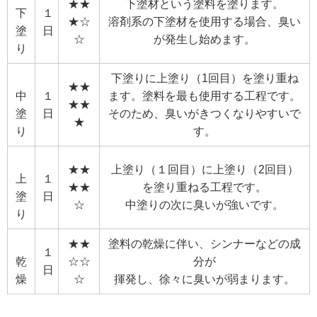
★★
下塗材という塗料を塗ります。
下
１
★☆
溶剤系の下塗材を使用する場合、臭い
塗
日
☆
が発生し始めます。
り
下塗りに上塗り（1回目）を塗り重ね
★★
中
１
ます。塗料を最も使用する工程です。
★★
塗
日
そのため、臭いがきつくなりやすいで
★
り
す。
★★
上塗り（１回目）に上塗り（2回目）
上
１
★★
を塗り重ねる工程です。
塗
日
☆
中塗りの次に臭いが強いです。
り
★★
塗料の乾燥に伴い、シンナーなどの成
１
乾
☆☆
分が
日
燥
☆
揮発し、徐々に臭いが弱まります。