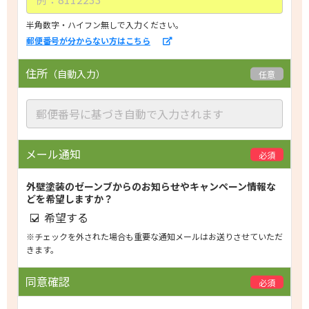
p
t
半角数字・ハイフン無しで入力ください。
郵便番号が分からない方はこちら
y.
住所
（自動入力）
任意
メール通知
必須
外壁塗装のゼーンブからのお知らせやキャンペーン情報な
どを希望しますか？
希望する
※チェックを外された場合も重要な通知メールはお送りさせていただ
きます。
同意確認
必須