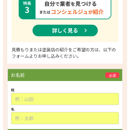
詳しく見る
見積もりまたは塗装店の紹介をご希望の方は、以下の
フォームよりお申し込みください。
P
お名前
必須
l
e
姓
a
s
e
名
l
e
a