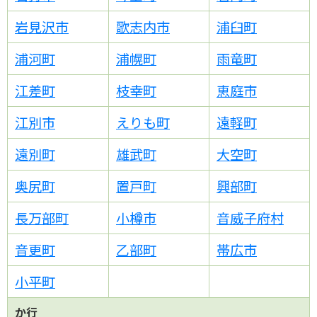
的においてGoogleが行うこの様な
データ処理につき許可を与えたもの
岩見沢市
歌志内市
浦臼町
とみなします。
※なお、このトラ
フィックデータは匿名で収集されて
浦河町
浦幌町
雨竜町
おり、個人を特定するものではあり
ません。また、Cookie（クッキー）
江差町
枝幸町
恵庭市
は、ユーザー側のブラウザ操作によ
江別市
えりも町
遠軽町
り拒否することも可能です。ただし
その場合、当サイトの機能が一部利
遠別町
雄武町
大空町
用できなくなる可能性があります。
Google Analyticsの規約に関して、
奥尻町
置戸町
興部町
こちら
詳しくは
を参照ください。
長万部町
小樽市
音威子府村
8.個人情報保護に関するお問い合わ
せ
音更町
乙部町
帯広市
お客様の個人情報および個人情報保
護方針についてのご意見・ご質問等
小平町
お問合わせページ
は
よりご連絡
か行
ください。