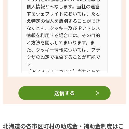
個人情報とみなします。当社の運営
するウェブサイトにおいては、たと
え特定の個人を識別することができ
なくとも、クッキー及びIPアドレス
情報を利用する場合には、その目的
と方法を開示してまいります。
ま
た、クッキー情報については、ブラ
ウザの設定で拒否することが可能で
す。
【IPアドレスについて】
当サイトで
は、ウェブサイトの安全な管理・運
営のためにIPアドレスの記録を行な
うことがございます。IPアドレス
は、ウェブサイト上で発生した障害
等の迅速な原因特定と復旧のために
記録するものであって、お客様個人
を特定することはございません。
北海道の各市区町村の助成金・補助金制度はこ
【Cookie（クッキー）について】
当