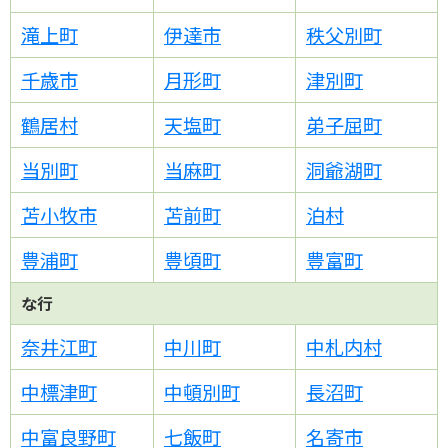
滝上町
伊達市
秩父別町
千歳市
月形町
津別町
鶴居村
天塩町
弟子屈町
当別町
当麻町
洞爺湖町
苫小牧市
苫前町
泊村
豊浦町
豊頃町
豊富町
な行
奈井江町
中川町
中札内村
中標津町
中頓別町
長沼町
中富良野町
七飯町
名寄市