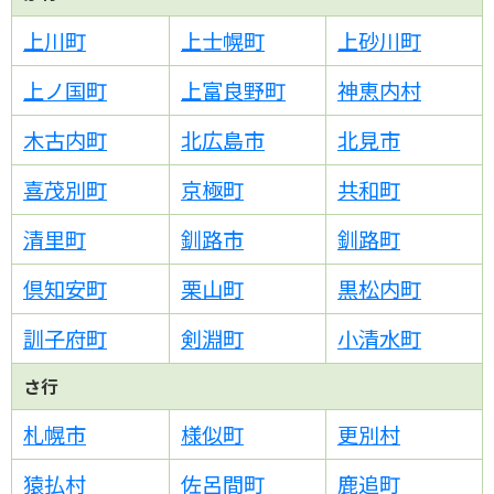
上川町
上士幌町
上砂川町
上ノ国町
上富良野町
神恵内村
木古内町
北広島市
北見市
喜茂別町
京極町
共和町
清里町
釧路市
釧路町
倶知安町
栗山町
黒松内町
訓子府町
剣淵町
小清水町
さ行
札幌市
様似町
更別村
猿払村
佐呂間町
鹿追町