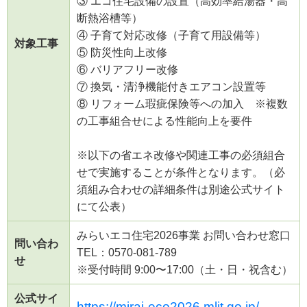
③ エコ住宅設備の設置（高効率給湯器・高
断熱浴槽等）
④ 子育て対応改修（子育て用設備等）
対象工事
⑤ 防災性向上改修
⑥ バリアフリー改修
⑦ 換気・清浄機能付きエアコン設置等
⑧ リフォーム瑕疵保険等への加入 ※複数
の工事組合せによる性能向上を要件
※以下の省エネ改修や関連工事の必須組合
せで実施することが条件となります。（必
須組み合わせの詳細条件は別途公式サイト
にて公表）
みらいエコ住宅2026事業 お問い合わせ窓口
問い合わ
TEL：0570-081-789
せ
※受付時間 9:00〜17:00（土・日・祝含む）
公式サイ
https://mirai-eco2026.mlit.go.jp/