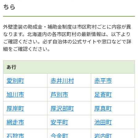
ちら
サイトではサービス向上のため
Google LLC（グーグル）のGoogle
Analyticsを利用してサイトのアクセ
外壁塗装の助成金・補助金制度は市区町村ごとに内容が異
ス解析を行っております。
この
なります。北海道内の各市区町村の最新情報は、以下より
Googleアナリティクスはトラフィッ
ご確認ください。必ず自治体の公式サイトや窓口などで詳
クデータの収集のために、これに付
細をご確認ください。
随して生成されるテキストファイル
「Cookie（クッキー）」を通じて分
あ行
析を行うことがありますが、この
際、IPアドレス等のユーザ様情報の
愛別町
赤井川村
赤平市
一部が、Google LLC（グーグル）に
収集される可能性があります。
当社
旭川市
芦別市
足寄町
ではサイト利用状況の分析、サイト
運営者へのレポートの作成、その他
厚岸町
厚沢部町
厚真町
のサービスの提供目的に限りこれを
網走市
安平町
池田町
使用します。利用者は、当サイトを
利用することで、上記方法および目
石狩市
今金町
岩内町