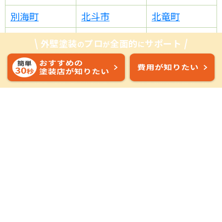
別海町
北斗市
北竜町
幌加内町
幌延町
本別町
外壁塗装
プロ
全面的
サポート
の
が
に
ま行
幕別町
増毛町
真狩村
松前町
三笠市
南富良野町
むかわ町
室蘭市
芽室町
妹背牛町
森町
紋別市
や行
八雲町
夕張市
湧別町
由仁町
余市町