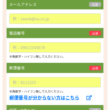
メールアドレス
任意
v
e
t
h
i
電話番号
必須
s
f
i
e
半角数字・ハイフン無しで入力ください。
l
d
郵便番号
必須
e
m
p
t
半角数字・ハイフン無しで入力ください。
郵便番号が分からない方はこちら
y.