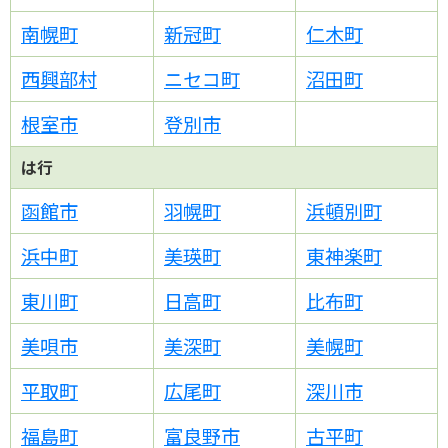
南幌町
新冠町
仁木町
西興部村
ニセコ町
沼田町
根室市
登別市
は行
函館市
羽幌町
浜頓別町
浜中町
美瑛町
東神楽町
東川町
日高町
比布町
美唄市
美深町
美幌町
平取町
広尾町
深川市
福島町
富良野市
古平町