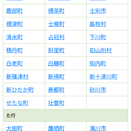
鹿部町
標茶町
士別市
標津町
士幌町
島牧村
清水町
占冠村
下川町
積丹町
斜里町
初山別村
白老町
白糠町
知内町
新篠津村
新得町
新十津川町
新ひだか町
寿都町
砂川市
せたな町
壮瞥町
た行
大樹町
鷹栖町
滝川市