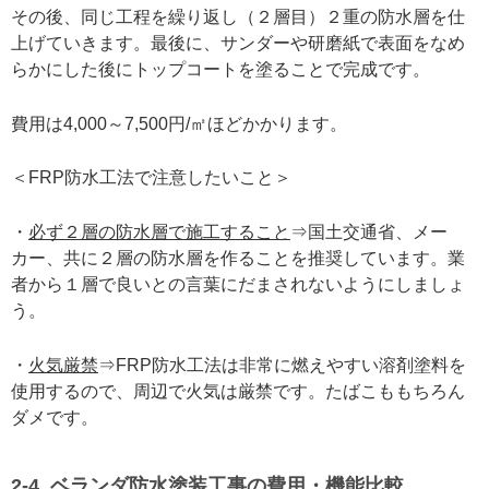
その後、同じ工程を繰り返し（２層目）２重の防水層を仕
上げていきます。最後に、サンダーや研磨紙で表面をなめ
らかにした後にトップコートを塗ることで完成です。
費用は4,000～7,500円/㎡ほどかかります。
＜FRP防水工法で注意したいこと＞
・
必ず２層の防水層で施工すること
⇒国土交通省、メー
カー、共に２層の防水層を作ることを推奨しています。業
者から１層で良いとの言葉にだまされないようにしましょ
う。
・
火気厳禁
⇒FRP防水工法は非常に燃えやすい溶剤塗料を
使用するので、周辺で火気は厳禁です。たばこももちろん
ダメです。
2-4. ベランダ防水塗装工事の費用・機能比較