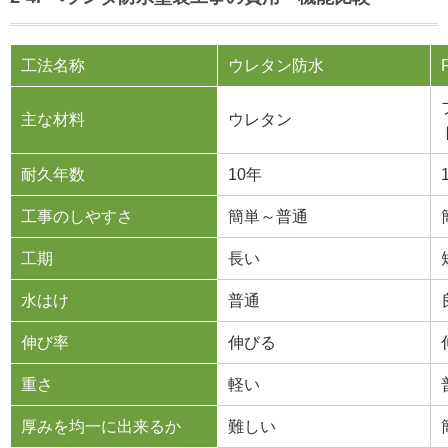
工法名称
ウレタン防水
主な材料
ウレタン
耐久年数
10年
工事のしやすさ
簡単～普通
工期
長い
水はけ
普通
伸び率
伸びる
重さ
軽い
厚みを均一に出来るか
難しい