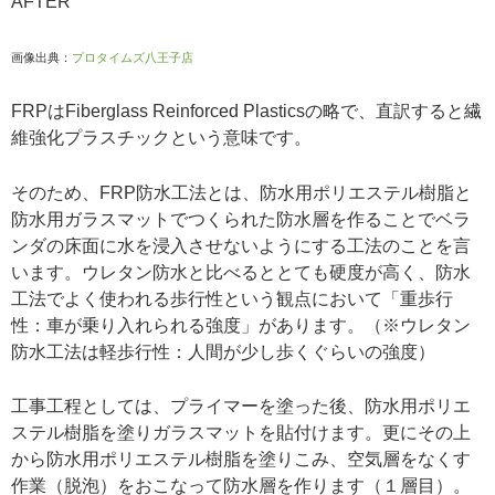
AFTER
画像出典：
プロタイムズ八王子店
FRPはFiberglass Reinforced Plasticsの略で、直訳すると繊
維強化プラスチックという意味です。
そのため、FRP防水工法とは、防水用ポリエステル樹脂と
防水用ガラスマットでつくられた防水層を作ることでベラ
ンダの床面に水を浸入させないようにする工法のことを言
います。ウレタン防水と比べるととても硬度が高く、防水
工法でよく使われる歩行性という観点において「重歩行
性：車が乗り入れられる強度」があります。（※ウレタン
防水工法は軽歩行性：人間が少し歩くぐらいの強度）
工事工程としては、プライマーを塗った後、防水用ポリエ
ステル樹脂を塗りガラスマットを貼付けます。更にその上
から防水用ポリエステル樹脂を塗りこみ、空気層をなくす
作業（脱泡）をおこなって防水層を作ります（１層目）。