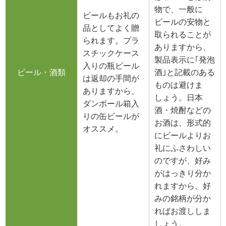
物で、一般に
ビールもお礼の
ビールの安物と
品としてよく贈
取られることが
られます。プラ
ありますから、
スチックケース
製品表示に｢発泡
入りの瓶ビール
ビール・酒類
酒｣と記載のある
は返却の手間が
ものは避けま
ありますから、
しょう。日本
ダンボール箱入
酒・焼酎などの
りの缶ビールが
お酒は、形式的
オススメ。
にビールよりお
礼にふさわしい
のですが、好み
がはっきり分か
れますから、好
みの銘柄が分か
ればお渡ししま
しょう。