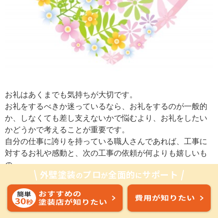
お礼はあくまでも気持ちが大切です。
お礼をするべきか迷っているなら、お礼をするのが一般的
か、しなくても差し支えないかで悩むより、お礼をしたい
かどうかで考えることが重要です。
自分の仕事に誇りを持っている職人さんであれば、工事に
対するお礼や感動と、次の工事の依頼が何よりも嬉しいも
の。
外壁塗装
プロ
全面的
サポート
の
が
に
感謝を言葉で表現した上で、業者さんへの労いや、気持ち
よく仕事をしてもらいたい気持ちを込めて、この記事を読
んで最適なお礼の品を用意してくださいね。