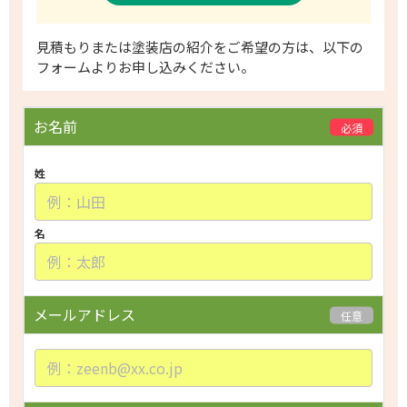
​見積もりまたは塗装店の紹介をご希望の方は、以下の
フォームよりお申し込みください。
P
お名前
必須
l
e
姓
a
s
e
名
l
e
a
メールアドレス
任意
v
e
t
h