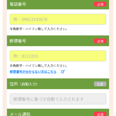
i
電話番号
必須
s
f
i
e
半角数字・ハイフン無しで入力ください。
l
d
郵便番号
必須
e
m
p
t
半角数字・ハイフン無しで入力ください。
郵便番号が分からない方はこちら
y.
住所
（自動入力）
任意
メール通知
必須