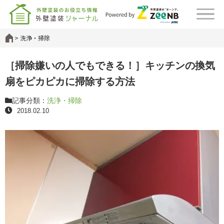
洗浄・掃除
［掃除嫌いの人でもできる！］キッチンの換気
扇をピカピカに掃除する方法
記事分類：
洗浄・掃除
2018.02.10