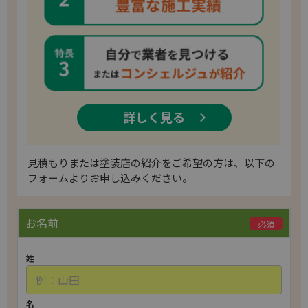
詳しく見る
​見積もりまたは塗装店の紹介をご希望の方は、以下の
フォームよりお申し込みください。
P
お名前
必須
l
e
姓
a
s
e
名