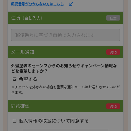
郵便番号が分からない方はこちら
y.
住所
（自動入力）
任意
メール通知
必須
外壁塗装のゼーンブからのお知らせやキャンペーン情報な
どを希望しますか？
希望する
※チェックを外された場合も重要な通知メールはお送りさせていただ
きます。
同意確認
必須
個人情報の取扱について同意する