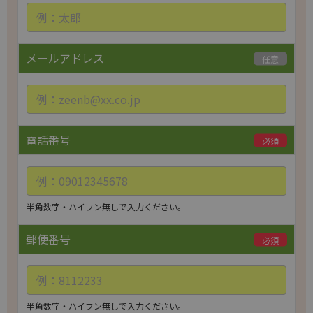
l
e
a
メールアドレス
任意
v
e
t
h
i
電話番号
必須
s
f
i
e
半角数字・ハイフン無しで入力ください。
l
d
郵便番号
必須
e
m
p
t
半角数字・ハイフン無しで入力ください。