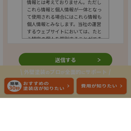
情報とは考えておりません。
ただし
これら情報と個人情報が一体となっ
て使用される場合にはこれら情報も
個人情報とみなします。当社の運営
するウェブサイトにおいては、たと
え特定の個人を識別することができ
なくとも、クッキー及びIPアドレス
情報を利用する場合には、その目的
と方法を開示してまいります。
ま
た、クッキー情報については、ブラ
外壁塗装
プロ
全面的
サポート
の
が
に
ウザの設定で拒否することが可能で
ホーム
/
費用相場・見積り
/
す。
外壁塗装の見積もりのポイントを全解説！
【IPアドレスについて】
当サイトで
は、ウェブサイトの安全な管理・運
こちらの記事もおすすめ！
営のためにIPアドレスの記録を行な
うことがございます。IPアドレス
は、ウェブサイト上で発生した障害
等の迅速な原因特定と復旧のために