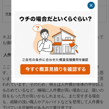
120,000円
50,000～
光触媒
約１５年～
100,000円
※上記はあくまで目安です。塗料メーカーや製品によって
も価格が異なります。
人件費の相場
ここで言う人件費とは、塗装職人にかかる経費を指しま
す。見積書には、塗装施工費と表記されることが多いと思
います。人件費は費用全体の３０～４０％前後が目安と言
われています。そのため、例えば人件費が全体の半分以上
を占めているなど、極端に人件費が高い場合には、疑いの
目をもった方が良いかもしれません。また安すぎる場合
も、経験の浅い職人やアルバイトなどを登用して人件費を
下げている可能性があるので要注意です。